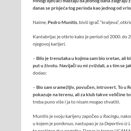
Mnogi dječaci maštaju da jednog dana zaigraju z
danas se prisjeća tog perioda kao jednog od vrlo 
Naime,
Pedro Munitis
, bivši igrač “kraljeva”, ot
Kantabrijac je otkrio kako je period od 2000. do 2
njegovoj karijeri.
–
Bilo je trenutaka u kojima sam bio sretan, ali b
put u životu. Navijači su mi zviždali, a s tim se j
dodao:
–
Bio sam sramežljiv, povučen, introvert. To u Re
pokazuje na terenu, ali za klub takve veličine t
treba puno više i ja to nisam mogao shvatiti.
Munitis je svoju karijeru započeo u
Racing
u, nako
u kojem je poniknuo, nastupao je za
Deportivo iz 
te postigao dva pogotka. Danas je trener
UCAM M