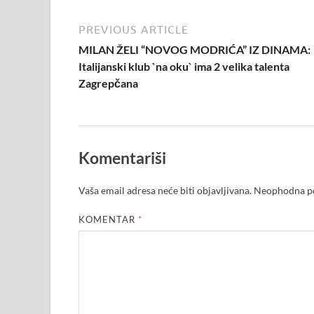
PREVIOUS ARTICLE
MILAN ŽELI “NOVOG MODRIĆA” IZ DINAMA:
Italijanski klub `na oku` ima 2 velika talenta
Zagrepčana
Komentariši
Vaša email adresa neće biti objavljivana.
Neophodna po
KOMENTAR
*