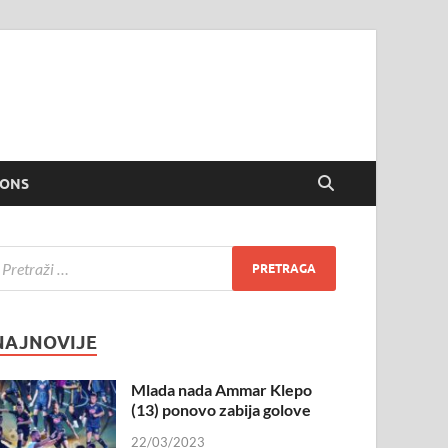
IONS
NAJNOVIJE
Mlada nada Ammar Klepo
(13) ponovo zabija golove
22/03/2023