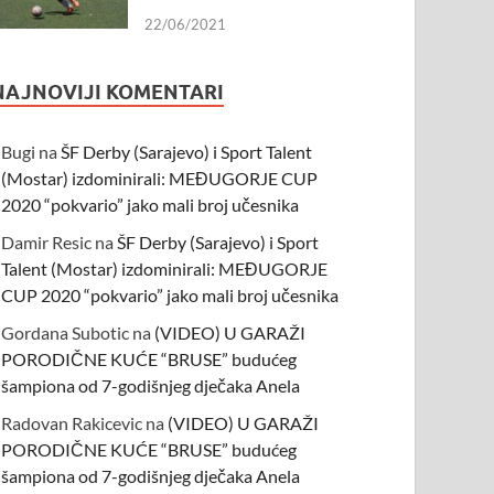
22/06/2021
NAJNOVIJI KOMENTARI
Bugi
na
ŠF Derby (Sarajevo) i Sport Talent
(Mostar) izdominirali: MEĐUGORJE CUP
2020 “pokvario” jako mali broj učesnika
Damir Resic
na
ŠF Derby (Sarajevo) i Sport
Talent (Mostar) izdominirali: MEĐUGORJE
CUP 2020 “pokvario” jako mali broj učesnika
Gordana Subotic
na
(VIDEO) U GARAŽI
PORODIČNE KUĆE “BRUSE” budućeg
šampiona od 7-godišnjeg dječaka Anela
Radovan Rakicevic
na
(VIDEO) U GARAŽI
PORODIČNE KUĆE “BRUSE” budućeg
šampiona od 7-godišnjeg dječaka Anela