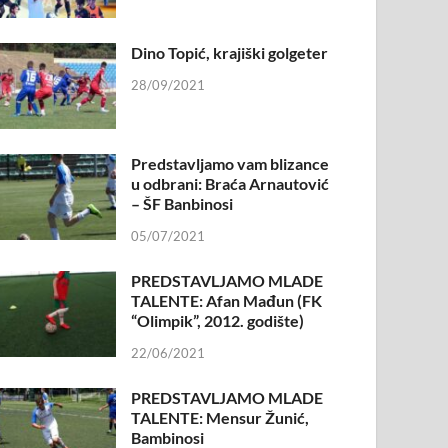
Dino Topić, krajiški golgeter
28/09/2021
Predstavljamo vam blizance
u odbrani: Braća Arnautović
– ŠF Banbinosi
05/07/2021
PREDSTAVLJAMO MLADE
TALENTE: Afan Mađun (FK
“Olimpik”, 2012. godište)
22/06/2021
PREDSTAVLJAMO MLADE
TALENTE: Mensur Žunić,
Bambinosi