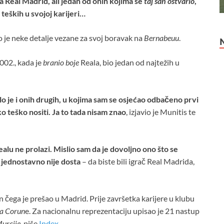
a Real Madrid, ali jedan od onih kojima se
taj san ostvario
,
teških u svojoj karijeri…
krio je neke detalje vezane za svoj boravak na
Bernabeuu
.
002., kada je
branio boje
Reala, bio jedan od najtežih u
ilo je i onih drugih, u kojima sam se osjećao odbačeno prvi
ako teško nositi. Ja to tada nisam znao
, izjavio je Munitis te
alu ne prolazi. Mislio sam da je dovoljno ono što se
o jednostavno nije dosta
– da biste bili igrač Real Madrida,
n čega je prešao u Madrid. Prije završetka karijere u klubu
La Corun
e. Za nacionalnu reprezentaciju upisao je 21 nastup
urcije
, piše
Index
.