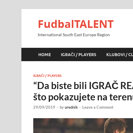
FudbalTALENT
International South East Europe Region
HOME
IGRAČI / PLAYERS
KLUBOVI / C
IGRAČI / PLAYERS
“Da biste bili IGRAČ R
što pokazujete na terenu
29/09/2019
-
by
urednik
-
Leave a Comment