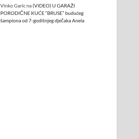
Vinko Garic
na
(VIDEO) U GARAŽI
PORODIČNE KUĆE “BRUSE” budućeg
šampiona od 7-godišnjeg dječaka Anela