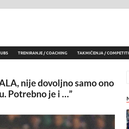
LUBS
TRENIRANJE / COACHING
TAKMIČENJA / COMPETIT
EALA, nije dovoljno samo ono
. Potrebno je i …”