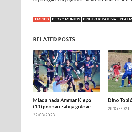
TAGGED
PEDRO MUNITIS
PRIČE O IGRAČIMA
REAL 
RELATED POSTS
Mlada nada Ammar Klepo
Dino Topić,
(13) ponovo zabija golove
28/09/2021
22/03/2023