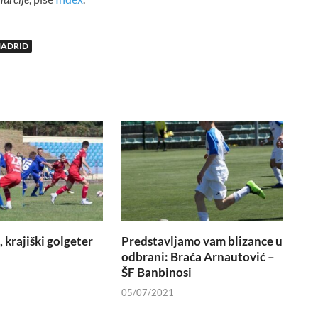
MADRID
 krajiški golgeter
Predstavljamo vam blizance u
odbrani: Braća Arnautović –
ŠF Banbinosi
05/07/2021