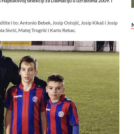
Hajdukovoj selekciji za Dalmaciju u uzrastima 2009. i
šte i to: Antonio Bebek, Josip Ostojić, Josip Kikaš i Josip
la Sivrić, Matej Trogrlić i Karlo Rebac.