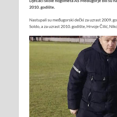
Dječaci škole nogometa AS Međugorje bili su na 
2010. godište.
Nastupali su međugorski dečki za uzrast 2009. godi
Soldo, a za uzrast 2010. godište, Hrvoje Čilić, Niko