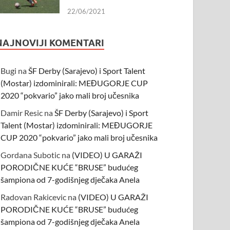
22/06/2021
NAJNOVIJI KOMENTARI
Bugi
na
ŠF Derby (Sarajevo) i Sport Talent
(Mostar) izdominirali: MEĐUGORJE CUP
2020 “pokvario” jako mali broj učesnika
Damir Resic
na
ŠF Derby (Sarajevo) i Sport
Talent (Mostar) izdominirali: MEĐUGORJE
CUP 2020 “pokvario” jako mali broj učesnika
Gordana Subotic
na
(VIDEO) U GARAŽI
PORODIČNE KUĆE “BRUSE” budućeg
šampiona od 7-godišnjeg dječaka Anela
Radovan Rakicevic
na
(VIDEO) U GARAŽI
PORODIČNE KUĆE “BRUSE” budućeg
šampiona od 7-godišnjeg dječaka Anela