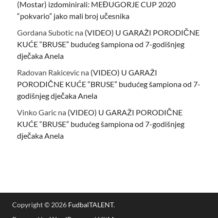
(Mostar) izdominirali: MEĐUGORJE CUP 2020
“pokvario” jako mali broj učesnika
Gordana Subotic
na
(VIDEO) U GARAŽI PORODIČNE
KUĆE “BRUSE” budućeg šampiona od 7-godišnjeg
dječaka Anela
Radovan Rakicevic
na
(VIDEO) U GARAŽI
PORODIČNE KUĆE “BRUSE” budućeg šampiona od 7-
godišnjeg dječaka Anela
Vinko Garic
na
(VIDEO) U GARAŽI PORODIČNE
KUĆE “BRUSE” budućeg šampiona od 7-godišnjeg
dječaka Anela
Copyright © 2026
FudbalTALENT
.