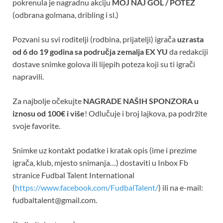
pokrenula je nagradnu akciju
MOJ NAJ GOL / POTEZ
(odbrana golmana, dribling i sl.)
Pozvani su svi roditelji (rodbina, prijatelji) igrača
uzrasta
od 6 do 19 godina sa područja zemalja EX YU
da redakciji
dostave snimke golova ili lijepih poteza koji su ti igrači
napravili.
Za najbolje očekujte
NAGRADE NAŠIH SPONZORA u
iznosu od 100€ i više
! Odlučuje i broj lajkova, pa podržite
svoje favorite.
Snimke uz kontakt podatke i kratak opis (ime i prezime
igrača, klub, mjesto snimanja…) dostaviti u Inbox Fb
stranice Fudbal Talent International
(
https://www.facebook.com/FudbalTalent/
) ili na e-mail:
fudbaltalent@gmail.com
.