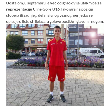
Uostalom, u septembru je
već odigrao dvije utakmice za
reprezentaciju Crne Gore U16
. Iako igra na poziciji
štopera ili zadnjeg, defanzivnog veznog, nerijetko se
upisuje u listu strijelaca, a golove postiže i glavom i nogom.