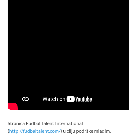
Stranica Fudbal Talent International
(
http://fudbaltalent.com/
) u cilju podrške mladim,