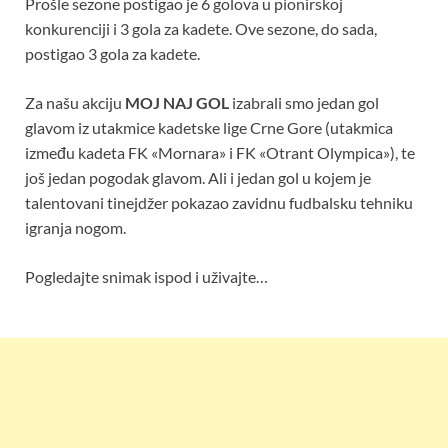
Prošle sezone postigao je 6 golova u pionirskoj
konkurenciji i 3 gola za kadete. Ove sezone, do sada,
postigao 3 gola za kadete.
Za našu akciju
MOJ NAJ GOL
izabrali smo jedan gol
glavom iz utakmice kadetske lige Crne Gore (utakmica
između kadeta FK «Mornara» i FK «Otrant Olympica»), te
još jedan pogodak glavom. Ali i jedan gol u kojem je
talentovani tinejdžer pokazao zavidnu fudbalsku tehniku
igranja nogom.
Pogledajte snimak ispod i uživajte…