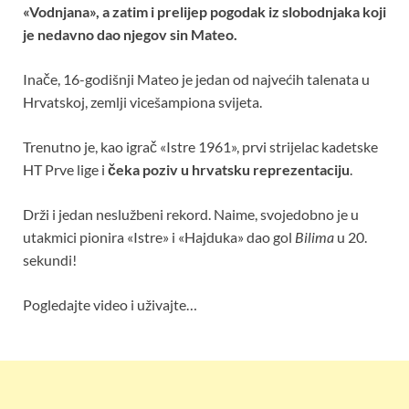
«Vodnjana», a zatim i prelijep pogodak iz slobodnjaka koji
je nedavno dao njegov sin Mateo.
Inače, 16-godišnji Mateo je jedan od najvećih talenata u
Hrvatskoj, zemlji vicešampiona svijeta.
Trenutno je, kao igrač «Istre 1961», prvi strijelac kadetske
HT Prve lige i
čeka poziv u hrvatsku reprezentaciju
.
Drži i jedan neslužbeni rekord. Naime, svojedobno je u
utakmici pionira «Istre» i «Hajduka» dao gol
Bilima
u 20.
sekundi!
Pogledajte video i uživajte…