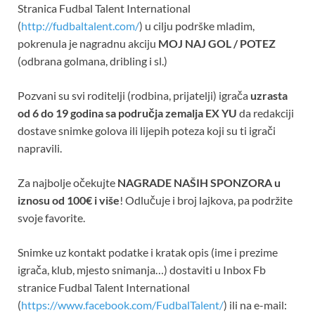
Stranica Fudbal Talent International
(
http://fudbaltalent.com/
) u cilju podrške mladim,
pokrenula je nagradnu akciju
MOJ NAJ GOL / POTEZ
(odbrana golmana, dribling i sl.)
Pozvani su svi roditelji (rodbina, prijatelji) igrača
uzrasta
od 6 do 19 godina sa područja zemalja EX YU
da redakciji
dostave snimke golova ili lijepih poteza koji su ti igrači
napravili.
Za najbolje očekujte
NAGRADE NAŠIH SPONZORA u
iznosu od 100€ i više
! Odlučuje i broj lajkova, pa podržite
svoje favorite.
Snimke uz kontakt podatke i kratak opis (ime i prezime
igrača, klub, mjesto snimanja…) dostaviti u Inbox Fb
stranice Fudbal Talent International
(
https://www.facebook.com/FudbalTalent/
) ili na e-mail: