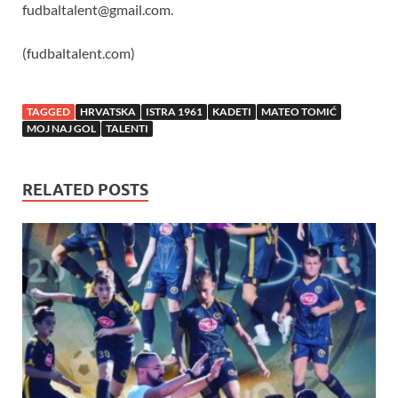
fudbaltalent@gmail.com
.
(fudbaltalent.com)
TAGGED
HRVATSKA
ISTRA 1961
KADETI
MATEO TOMIĆ
MOJ NAJ GOL
TALENTI
RELATED POSTS