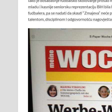
Iako je dosadašnje fudbalsko školovanje prošao na
mladu i kasnije seniorsku reprezentaciju BiH bila
fudbalera, pa se nadati da
skauti
“Zmajeva” neće pr
talentom, disciplinom i odgovornošću nagovještav