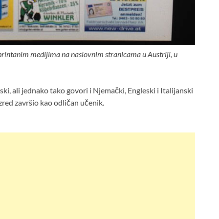
 printanim medijima na naslovnim stranicama u Austriji, u
i, ali jednako tako govori i Njemački, Engleski i Italijanski
razred završio kao odličan učenik.