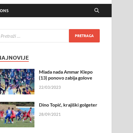
IONS
NAJNOVIJE
Mlada nada Ammar Klepo
(13) ponovo zabija golove
22/03/2023
Dino Topić, krajiški golgeter
28/09/2021