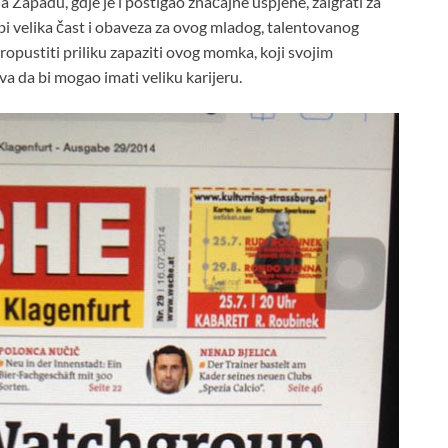
 Zapadu, gdje je i postigao značajne uspjehe, zaigrati za
 bi velika čast i obaveza za ovog mladog, talentovanog
opustiti priliku zapaziti ovog momka, koji svojim
a da bi mogao imati veliku karijeru.