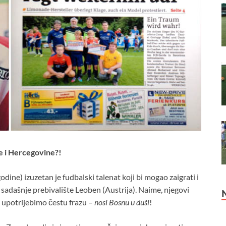
e i Hercegovine?!
dine) izuzetan je fudbalski talenat koji bi mogao zaigrati i
 sadašnje prebivalište Leoben (Austrija). Naime, njegovi
da upotrijebimo čestu frazu –
nosi Bosnu u duši
!