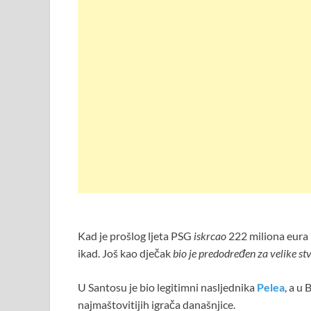
Kad je prošlog ljeta PSG
iskrcao
222 miliona eura 
ikad. Još kao dječak
bio je predodređen za velike st
U Santosu je bio legitimni nasljednika
Pelea
, a u
najmaštovitijih igrača današnjice.