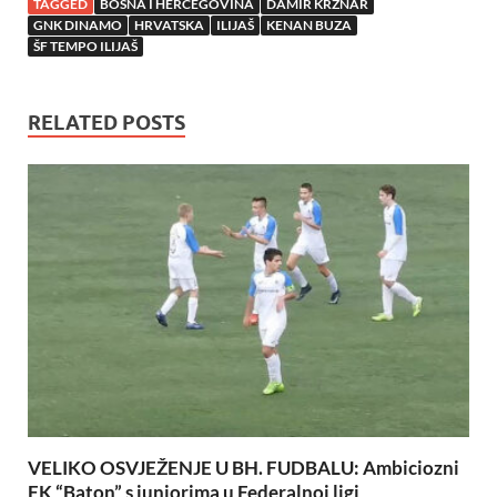
TAGGED
BOSNA I HERCEGOVINA
DAMIR KRZNAR
GNK DINAMO
HRVATSKA
ILIJAŠ
KENAN BUZA
ŠF TEMPO ILIJAŠ
RELATED POSTS
VELIKO OSVJEŽENJE U BH. FUDBALU: Ambiciozni
FK “Baton” s juniorima u Federalnoj ligi