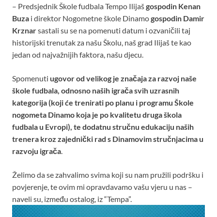
– Predsjednik Škole fudbala Tempo Ilijaš
gospodin Kenan
Buza
i direktor Nogometne škole Dinamo
gospodin Damir
Krznar
sastali su se na pomenuti datum i ozvaničili taj
historijski trenutak za našu Školu, naš grad Ilijaš te kao
jedan od najvažnijih faktora, našu djecu.
Spomenuti
ugovor od velikog je značaja za razvoj naše
škole fudbala, odnosno naših igrača svih uzrasnih
kategorija (koji će trenirati po planu i programu Škole
nogometa Dinamo koja je po kvalitetu druga škola
fudbala u Evropi), te dodatnu stručnu edukaciju naših
trenera kroz zajednički rad s Dinamovim stručnjacima u
razvoju igrača
.
Želimo da se zahvalimo svima koji su nam pružili podršku i
povjerenje, te ovim mi opravdavamo vašu vjeru u nas –
naveli su, između ostalog, iz “Tempa”.