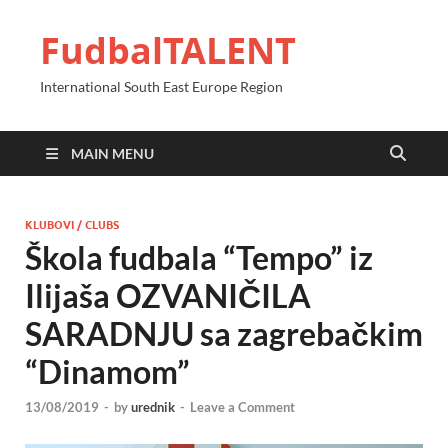
FudbalTALENT
International South East Europe Region
MAIN MENU
KLUBOVI / CLUBS
Škola fudbala “Tempo” iz
Ilijaša OZVANIČILA
SARADNJU sa zagrebačkim
“Dinamom”
13/08/2019
-
by
urednik
-
Leave a Comment