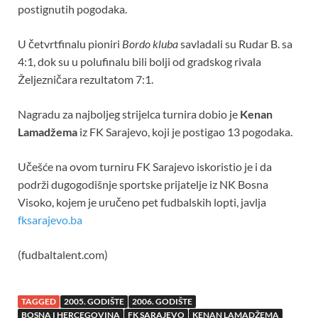
postignutih pogodaka.
U četvrtfinalu pioniri
Bordo kluba
savladali su Rudar B. sa
4:1, dok su u polufinalu bili bolji od gradskog rivala
Željezničara rezultatom 7:1.
Nagradu za najboljeg strijelca turnira dobio je
Kenan
Lamadžema
iz FK Sarajevo, koji je postigao 13 pogodaka.
Učešće na ovom turniru FK Sarajevo iskoristio je i da
podrži dugogodišnje sportske prijatelje iz NK Bosna
Visoko, kojem je uručeno pet fudbalskih lopti, javlja
fksarajevo.ba
(fudbaltalent.com)
TAGGED
2005. GODIŠTE
2006. GODIŠTE
BOSNA I HERCEGOVINA
FK SARAJEVO
KENAN LAMADŽEMA