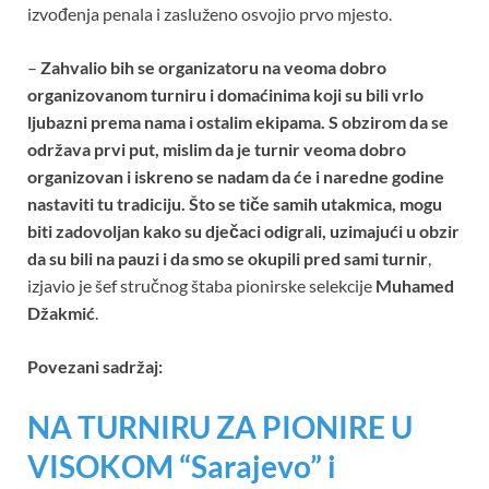
izvođenja penala i zasluženo osvojio prvo mjesto.
–
Zahvalio bih se organizatoru na veoma dobro
organizovanom turniru i domaćinima koji su bili vrlo
ljubazni prema nama i ostalim ekipama. S obzirom da se
održava prvi put, mislim da je turnir veoma dobro
organizovan i iskreno se nadam da će i naredne godine
nastaviti tu tradiciju. Što se tiče samih utakmica, mogu
biti zadovoljan kako su dječaci odigrali, uzimajući u obzir
da su bili na pauzi i da smo se okupili pred sami turnir
,
izjavio je šef stručnog štaba pionirske selekcije
Muhamed
Džakmić
.
Povezani sadržaj:
NA TURNIRU ZA PIONIRE U
VISOKOM “Sarajevo” i