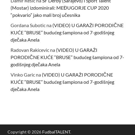
Damir Resic
na
ŠF Derby (Sarajevo) i Sport Talent
(Mostar) izdominirali: MEĐUGORJE CUP 2020
“pokvario” jako mali broj učesnika
Gordana Subotic
na
(VIDEO) U GARAŽI PORODIČNE
KUĆE “BRUSE” budućeg šampiona od 7-godišnjeg
dječaka Anela
Radovan Rakicevic
na
(VIDEO) U GARAŽI
PORODIČNE KUĆE “BRUSE” budućeg šampiona od 7-
godišnjeg dječaka Anela
Vinko Garic
na
(VIDEO) U GARAŽI PORODIČNE
KUĆE “BRUSE” budućeg šampiona od 7-godišnjeg
dječaka Anela
Copyright © 2026
FudbalTALENT
.