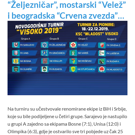
“Željezničar”, mostarski “Velež”
i beogradska “Crvena zvezda”…
Na turniru su učestvovale renomirane ekipe iz BiH i Srbije,
koje su bile podijeljene u četiri grupe. Sarajevo je nastupilo
u grupi A zajedno sa ekipama Bosne (7:1), Unisa (12:0) i
Olimpika (6:3), gdje je ostvarilo sve tri pobjede uz čak 25