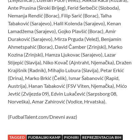
Ante Prusina (Široki Brijeg), Ferid Šerbečić (Sloboda),
Nemanja Rendić (Borac), Filip Sarić (Borac), Talha
Tabaković (Sarajevo), Halil Kolenda (Sarajevo), Kenan
Lamadžema (Sarajevo), Gojko Plavšić (Borac), Amir
Duraković (Sarajevo), Mirza Prguda (Velež), Benjamin
Ahmetspahić (Borac), David Čamber (Zrinjski), Marko
Kozina (Zrinjski), Hamza Ljukovac (Sarajevo), Lazar
Stijepić (Slavija), Niko Kovač (Ajntraht, Njemačka), Dražen
Krajišnik (Radnik), Mihajlo Lubura (Slavija), Petar Erkić
(Drina), Marko Brkić (Čelik), Ismar Šabanović (Rapid,
Austrija), Hanan Tabaković (FSV Viten, Njemačka), Mićo
Jevtić (Zvijezda 09), Edvin Lukačević (Sarpsborg 08,
Norveška), Amar Zahirović (Vodice, Hrvatska).
(FudbalTalent.com/Dnevni avaz)
TAGGED
FUDBALSKI KAMP
PIONIRI
REPREZENTACIJA BIH