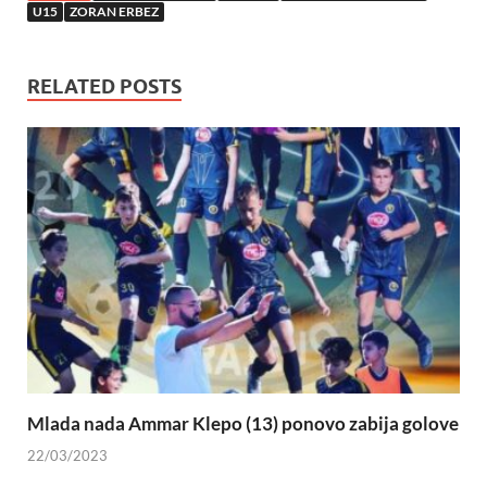
U15
ZORAN ERBEZ
RELATED POSTS
Mlada nada Ammar Klepo (13) ponovo zabija golove
22/03/2023