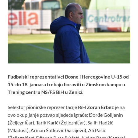
Fudbalski reprezentativci Bosne i Hercegovine U-15 od
15. do 18. januara trebaju boraviti u Zimskom kampu u
Trening centru NS/FS BiH u Zenici.
Selektor pionirske reprezentacije BiH
Zoran Erbez
je na
ovo okupljanje pozvao sljedeće igrače: Đorđe Golijanin
(Željezničar), Tarik Karić (Željezničar), Salih Hadžić
(Mladost), Arman Šutković (Sarajevo), Ali Pašić
(Željezničar), Dženan Puce (Velež), Aleksa Raca (Kozara),