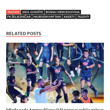
TAGGED
2003. GODIŠTE
BOSNA I HERCEGOVINA
FK ŽELJEZNIČAR
HAJRUDIN MIFTARI
KADETI
TALENTI
RELATED POSTS
Mlada nada Ammar Klepo (13) ponovo zabija golove