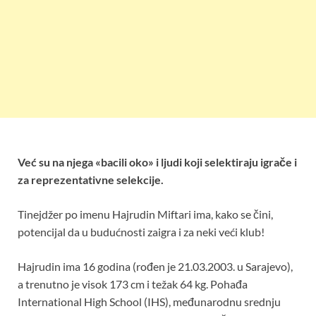
Već su na njega «bacili oko» i ljudi koji selektiraju igrače i
za reprezentativne selekcije.
Tinejdžer po imenu Hajrudin Miftari ima, kako se čini,
potencijal da u budućnosti zaigra i za neki veći klub!
Hajrudin ima 16 godina (rođen je 21.03.2003. u Sarajevo),
a trenutno je visok 173 cm i težak 64 kg. Pohađa
International High School (IHS), međunarodnu srednju