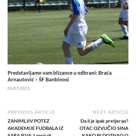
Predstavljamo vam blizance u odbrani: Braća
Arnautović – ŠF Banbinosi
05/07/2021
PREVIOUS ARTICLE
NEXT ARTICLE
ZANIMLJIV POTEZ
Da li je ipak pretjerao?
AKADEMIJE FUDBALA IZ
OTAC OZVUČIO SINA
SARAJEVA: Lansirali
KAKO BI DOZNAO O