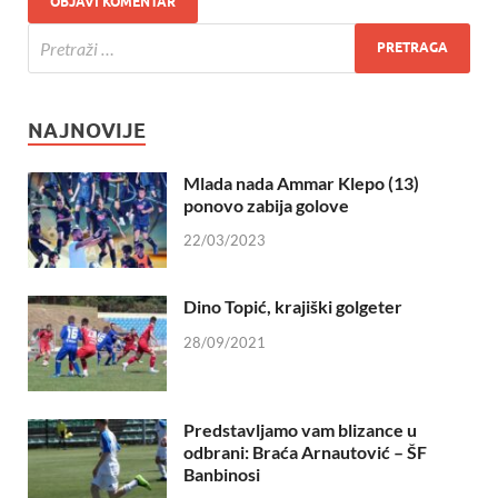
NAJNOVIJE
Mlada nada Ammar Klepo (13)
ponovo zabija golove
22/03/2023
Dino Topić, krajiški golgeter
28/09/2021
Predstavljamo vam blizance u
odbrani: Braća Arnautović – ŠF
Banbinosi