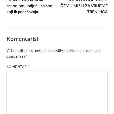
brendiranu odjeću za one
ČEMU MISLI ZA VRIJEME
koji ih podržavaju
TRENINGA
Komentariši
Vaša email adresa neće biti objavljivana.
Neophodna polja su
označena sa
*
KOMENTAR
*