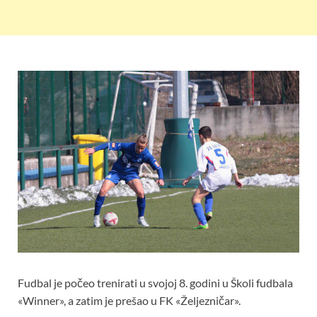
Fudbal je počeo trenirati u svojoj 8. godini u Školi fudbala
«Winner», a zatim je prešao u FK «Željezničar».