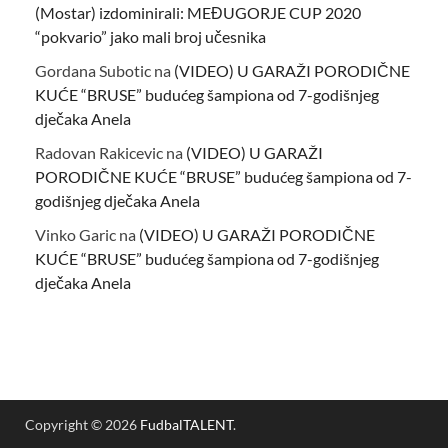
(Mostar) izdominirali: MEĐUGORJE CUP 2020
“pokvario” jako mali broj učesnika
Gordana Subotic
na
(VIDEO) U GARAŽI PORODIČNE
KUĆE “BRUSE” budućeg šampiona od 7-godišnjeg
dječaka Anela
Radovan Rakicevic
na
(VIDEO) U GARAŽI
PORODIČNE KUĆE “BRUSE” budućeg šampiona od 7-
godišnjeg dječaka Anela
Vinko Garic
na
(VIDEO) U GARAŽI PORODIČNE
KUĆE “BRUSE” budućeg šampiona od 7-godišnjeg
dječaka Anela
Copyright © 2026
FudbalTALENT
.