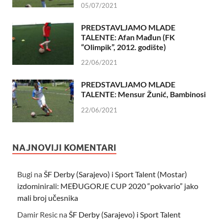
05/07/2021
PREDSTAVLJAMO MLADE
TALENTE: Afan Mađun (FK
“Olimpik”, 2012. godište)
22/06/2021
PREDSTAVLJAMO MLADE
TALENTE: Mensur Žunić, Bambinosi
22/06/2021
NAJNOVIJI KOMENTARI
Bugi
na
ŠF Derby (Sarajevo) i Sport Talent (Mostar)
izdominirali: MEĐUGORJE CUP 2020 “pokvario” jako
mali broj učesnika
Damir Resic
na
ŠF Derby (Sarajevo) i Sport Talent