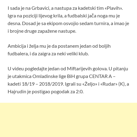
I sada je na Grbavici, a nastupa za kadetski tim «Plavih».
Igra na poziciji lijevog krila, a fudbalski jača noga mu je
desna. Dosad je sa ekipom osvojio sedam turnira, a imao je
i brojne druge zapažene nastupe.
Ambicija i želja mu je da postanem jedan od boljih
fudbalera, i da zaigra za neki veliki klub.
U videu pogledajte jedan od Miftarijevih golova. U pitanju
je utakmica Omladinske lige BiH grupa CENTAR A –
kadeti 18/19 – 2018/2019. Igrali su «Željo» i «Rudar» (K), a
Hajrudin je postigao pogodak za 2:0.