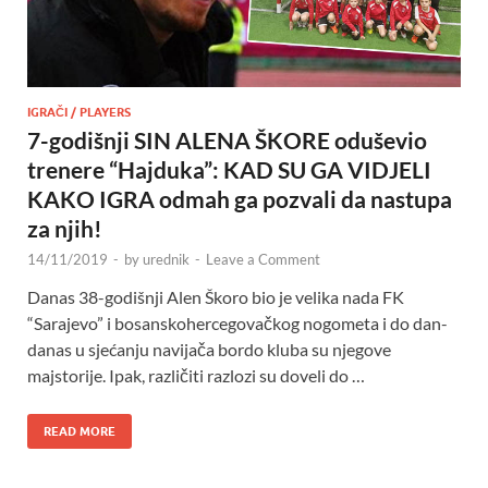
IGRAČI / PLAYERS
7-godišnji SIN ALENA ŠKORE oduševio
trenere “Hajduka”: KAD SU GA VIDJELI
KAKO IGRA odmah ga pozvali da nastupa
za njih!
14/11/2019
-
by
urednik
-
Leave a Comment
Danas 38-godišnji Alen Škoro bio je velika nada FK
“Sarajevo” i bosanskohercegovačkog nogometa i do dan-
danas u sjećanju navijača bordo kluba su njegove
majstorije. Ipak, različiti razlozi su doveli do …
READ MORE