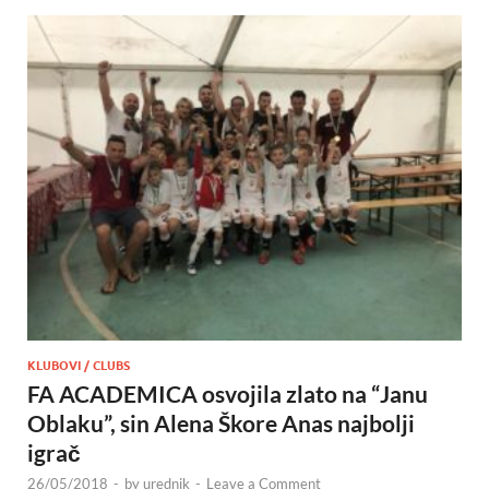
KLUBOVI / CLUBS
FA ACADEMICA osvojila zlato na “Janu
Oblaku”, sin Alena Škore Anas najbolji
igrač
26/05/2018
-
by
urednik
-
Leave a Comment