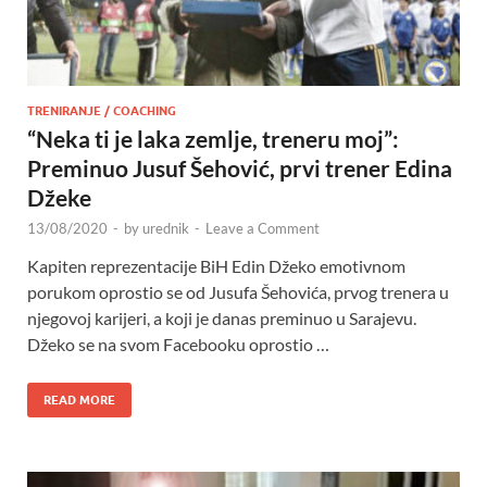
TRENIRANJE / COACHING
“Neka ti je laka zemlje, treneru moj”:
Preminuo Jusuf Šehović, prvi trener Edina
Džeke
13/08/2020
-
by
urednik
-
Leave a Comment
Kapiten reprezentacije BiH Edin Džeko emotivnom
porukom oprostio se od Jusufa Šehovića, prvog trenera u
njegovoj karijeri, a koji je danas preminuo u Sarajevu.
Džeko se na svom Facebooku oprostio …
READ MORE