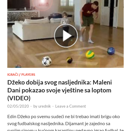
IGRAČI / PLAYERS
Džeko dobija svog nasljednika: Maleni
Dani pokazao svoje vještine sa loptom
(VIDEO)
02/05/2020
-
by
urednik
-
Leave a Comment
Edin Džeko po svemu sudeći ne bi trebao imati brigu oko
svog fudbalskog nasljednika. Dijamant je zajedno sa
svojim sinom u kućnom karantinu nedavno igrao fudbal, te