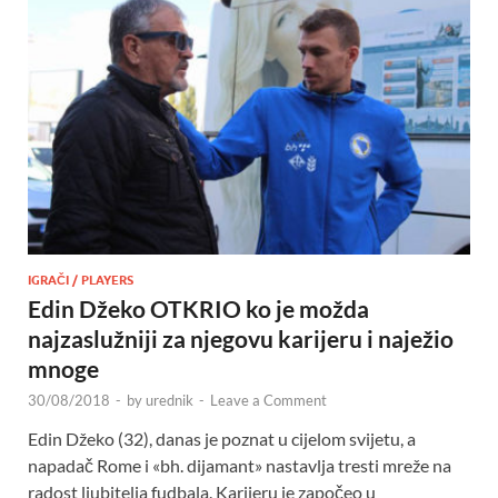
IGRAČI / PLAYERS
Edin Džeko OTKRIO ko je možda
najzaslužniji za njegovu karijeru i naježio
mnoge
30/08/2018
-
by
urednik
-
Leave a Comment
Edin Džeko (32), danas je poznat u cijelom svijetu, a
napadač Rome i «bh. dijamant» nastavlja tresti mreže na
radost ljubitelja fudbala. Karijeru je započeo u