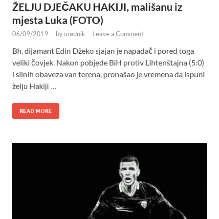
ŽELJU DJEČAKU HAKIJI, mališanu iz
mjesta Luka (FOTO)
06/09/2019
-
by
urednik
-
Leave a Comment
Bh. dijamant Edin Džeko sjajan je napadač i pored toga
veliki čovjek. Nakon pobjede BiH protiv Lihtenštajna (5:0)
i silnih obaveza van terena, pronašao je vremena da ispuni
želju Hakiji …
READ MORE