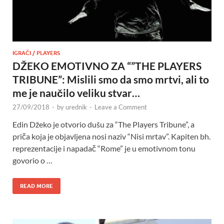
IGRAČI / PLAYERS
DŽEKO EMOTIVNO ZA “”THE PLAYERS
TRIBUNE”: Mislili smo da smo mrtvi, ali to
me je naučilo veliku stvar…
27/09/2018
-
by
urednik
-
Leave a Comment
Edin Džeko je otvorio dušu za “The Players Tribune”, a
priča koja je objavljena nosi naziv “Nisi mrtav”. Kapiten bh.
reprezentacije i napadač “Rome” je u emotivnom tonu
govorio o …
READ MORE