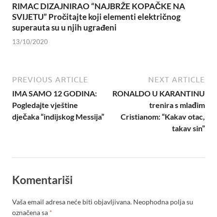
RIMAC DIZAJNIRAO “NAJBRŽE KOPAČKE NA
SVIJETU” Pročitajte koji elementi električnog
superauta su u njih ugrađeni
13/10/2020
PREVIOUS ARTICLE
NEXT ARTICLE
IMA SAMO 12 GODINA:
RONALDO U KARANTINU
Pogledajte vještine
trenira s mlađim
dječaka “indijskog Messija”
Cristianom: “Kakav otac,
takav sin”
Komentariši
Vaša email adresa neće biti objavljivana.
Neophodna polja su
označena sa
*