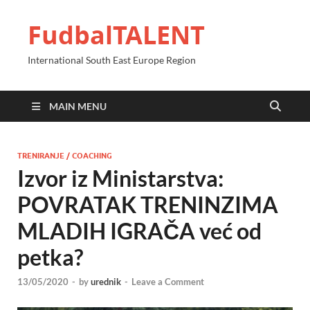
FudbalTALENT
International South East Europe Region
MAIN MENU
TRENIRANJE / COACHING
Izvor iz Ministarstva:
POVRATAK TRENINZIMA
MLADIH IGRAČA već od
petka?
13/05/2020
-
by
urednik
-
Leave a Comment