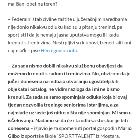
mališani opet na teren?
– Federalni štab civilne zaštite u jučerašnjim naredbama
nije donio nikakvu odluku kad su u pitanju treninzi, pa
sportisti i dalje nemaju jasna uputstva mogu li i kada
krenuti s treninzima. Nestrpljivi su klubovi, treneri, ali i oni
najmlađi – piše
Hercegovina.info
.
– Z
a sada nismo dobili nikakvu službenu obavijest da
možemo krenuti s radom i treninzima. No, obzirom da je
jučer donesena naredba o otvaranju ugostiteljskih
objekata i ostalog, ne vidim razloga da i mi ne bismo
krenuli. Za sada se samo spominjala odluka koja bi ovaj
tjedan dozvolila treninge seniorima i starijima, a za
najmlađe uzraste još nitko ništa nije spominjao. Mi smo u
iščekivanju. Nadamo se da će i ta odluka što skorije biti
donesena
– izjavio je za spomenuti portal gospodin
Mario
Glibo
iz sportske škole “SPORT TALENT” iz Mostara.