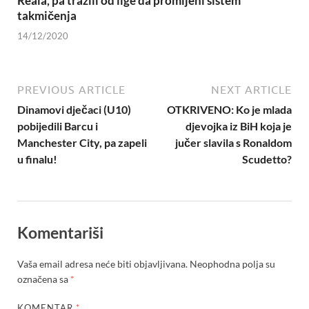
Reala, pa tražili od lige da promijeni sistem
takmičenja
14/12/2020
PREVIOUS ARTICLE
NEXT ARTICLE
Dinamovi dječaci (U10)
OTKRIVENO: Ko je mlada
pobijedili Barcu i
djevojka iz BiH koja je
Manchester City, pa zapeli
jučer slavila s Ronaldom
u finalu!
Scudetto?
Komentariši
Vaša email adresa neće biti objavljivana.
Neophodna polja su
označena sa
*
KOMENTAR
*