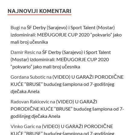
NAJNOVIJI KOMENTARI
Bugi
na
ŠF Derby (Sarajevo) i Sport Talent (Mostar)
izdominirali: MEĐUGORJE CUP 2020 “pokvario” jako
mali broj učesnika
Damir Resic
na
ŠF Derby (Sarajevo) i Sport Talent
(Mostar) izdominirali: MEĐUGORJE CUP 2020
“pokvario” jako mali broj učesnika
Gordana Subotic
na
(VIDEO) U GARAŽI PORODIČNE
KUĆE “BRUSE” budućeg šampiona od 7-godišnjeg
dječaka Anela
Radovan Rakicevic
na
(VIDEO) U GARAŽI
PORODIČNE KUĆE “BRUSE” budućeg šampiona od 7-
godišnjeg dječaka Anela
Vinko Garic
na
(VIDEO) U GARAŽI PORODIČNE
KUĆE “BRUSE” budućeg šampiona od 7-godišnjeg