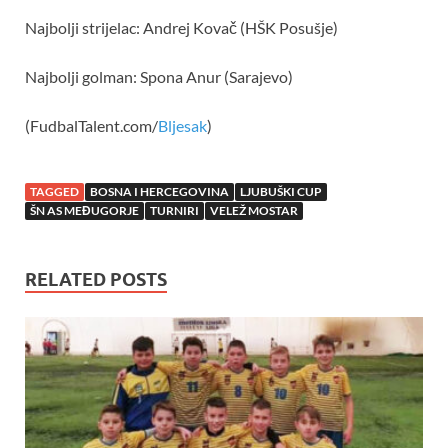
Najbolji strijelac: Andrej Kovač (HŠK Posušje)
Najbolji golman: Spona Anur (Sarajevo)
(FudbalTalent.com/
Bljesak
)
TAGGED
BOSNA I HERCEGOVINA
LJUBUŠKI CUP
ŠN AS MEĐUGORJE
TURNIRI
VELEŽ MOSTAR
RELATED POSTS