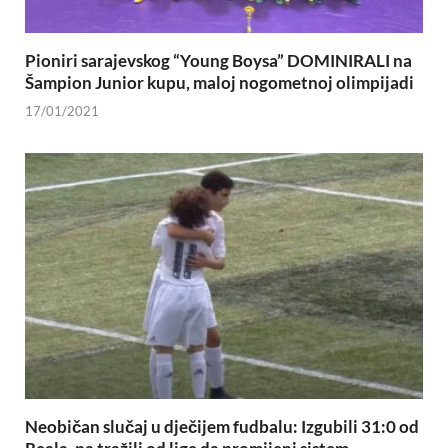
Pioniri sarajevskog “Young Boysa” DOMINIRALI na
Šampion Junior kupu, maloj nogometnoj olimpijadi
17/01/2021
Neobičan slučaj u dječijem fudbalu: Izgubili 31:0 od