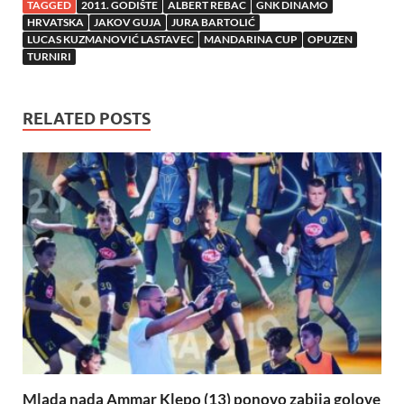
TAGGED
2011. GODIŠTE
ALBERT REBAC
GNK DINAMO
HRVATSKA
JAKOV GUJA
JURA BARTOLIĆ
LUCAS KUZMANOVIĆ LASTAVEC
MANDARINA CUP
OPUZEN
TURNIRI
RELATED POSTS
Mlada nada Ammar Klepo (13) ponovo zabija golove