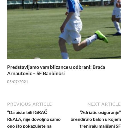
Predstavljamo vam blizance u odbrani: Braća
Arnautović – ŠF Banbinosi
05/07/2021
PREVIOUS ARTICLE
NEXT ARTICLE
“Da biste bili IGRAČ
“Adriatic osiguranje”
REALA, nije dovoljno samo
brendiralo balon u kojem
ono što pokazujete na
treniraju mališani ŠF