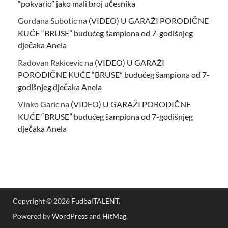
“pokvario” jako mali broj učesnika
Gordana Subotic
na
(VIDEO) U GARAŽI PORODIČNE
KUĆE “BRUSE” budućeg šampiona od 7-godišnjeg
dječaka Anela
Radovan Rakicevic
na
(VIDEO) U GARAŽI
PORODIČNE KUĆE “BRUSE” budućeg šampiona od 7-
godišnjeg dječaka Anela
Vinko Garic
na
(VIDEO) U GARAŽI PORODIČNE
KUĆE “BRUSE” budućeg šampiona od 7-godišnjeg
dječaka Anela
Copyright © 2026
FudbalTALENT
.
Powered by
WordPress
and
HitMag
.