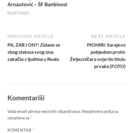
Arnautović – ŠF Banbinosi
05/07/2021
PREVIOUS ARTICLE
NEXT ARTICLE
PA, ZAR I ON?! Zidane se
PIONIRI: Sarajevo
zbog statusa svog sina
pobjedom protiv
zakačio s ljudima u Realu
Željezničara ovjerilo titulu
prvaka (FOTO)
Komentariši
Vaša email adresa neće biti objavljivana.
Neophodna polja su
označena sa
*
KOMENTAR
*