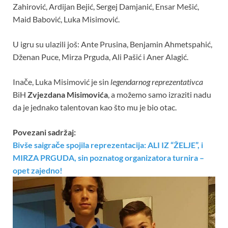
Zahirović, Ardijan Bejić, Sergej Damjanić, Ensar Mešić,
Maid Babović, Luka Misimović.
U igru su ulazili još: Ante Prusina, Benjamin Ahmetspahić,
Dženan Puce, Mirza Prguda, Ali Pašić i Aner Alagić.
Inače, Luka Misimović je sin
legendarnog reprezentativca
BiH
Zvjezdana Misimovića
, a možemo samo izraziti nadu
da je jednako talentovan kao što mu je bio otac.
Povezani sadržaj:
Bivše saigrače spojila reprezentacija: ALI IZ “ŽELJE”, i
MIRZA PRGUDA, sin poznatog organizatora turnira –
opet zajedno!