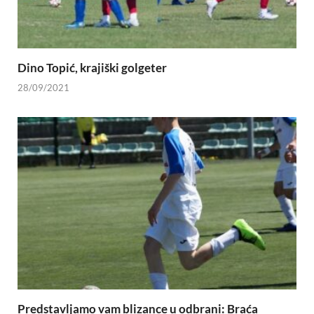
Dino Topić, krajiški golgeter
28/09/2021
Predstavljamo vam blizance u odbrani: Braća