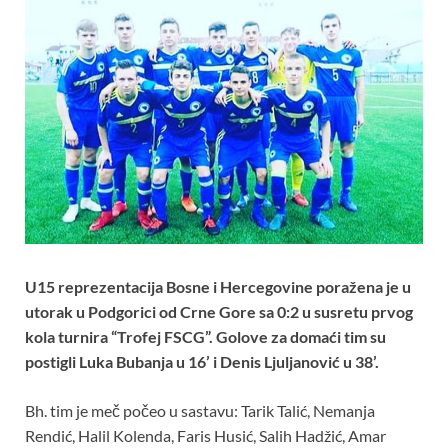
U15 reprezentacija Bosne i Hercegovine poražena je u
utorak u Podgorici od Crne Gore sa 0:2 u susretu prvog
kola turnira “Trofej FSCG”. Golove za domaći tim su
postigli Luka Bubanja u 16’ i Denis Ljuljanović u 38’.
Bh. tim je meč počeo u sastavu: Tarik Talić, Nemanja
Rendić, Halil Kolenda, Faris Husić, Salih Hadžić, Amar