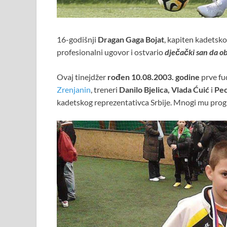
16-godišnji
Dragan Gaga Bojat
, kapiten kadetsk
profesionalni ugovor i ostvario
dječački san da o
Ovaj tinejdžer
rođen 10.08.2003. godine
prve fu
Zrenjanin
, treneri
Danilo Bjelica, Vlada Ćuić
i
Pec
kadetskog reprezentativca Srbije. Mnogi mu progno