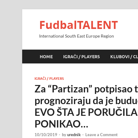
FudbalTALENT
International South East Europe Region
HOME
IGRAČI / PLAYERS
KLUBOVI / C
IGRAČI / PLAYERS
Za “Partizan” potpisao t
prognoziraju da je budu
EVO ŠTA JE PORUČILA
PONIKAO…
10/10/2019
-
by
urednik
-
Leave a Comment