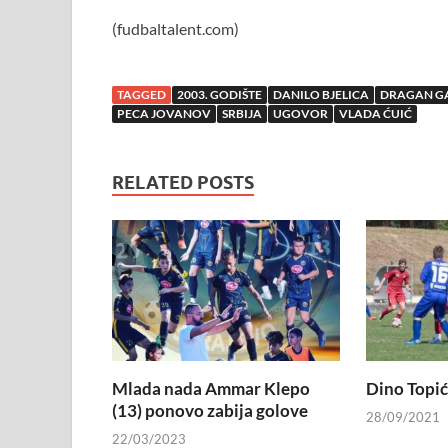
(fudbaltalent.com)
TAGGED
2003. GODIŠTE
DANILO BJELICA
DRAGAN G
PECA JOVANOV
SRBIJA
UGOVOR
VLADA ĆUIĆ
RELATED POSTS
Mlada nada Ammar Klepo
Dino Topić,
(13) ponovo zabija golove
28/09/2021
22/03/2023