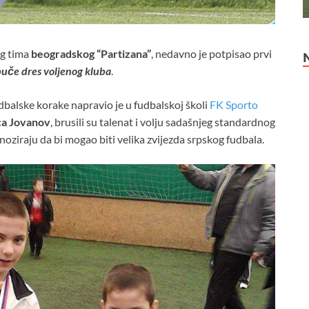
og tima
beogradskog “Partizana”
, nedavno je potpisao prvi
buče dres voljenog kluba
.
dbalske korake napravio je u fudbalskoj školi
FK Sporto
a Jovanov
, brusili su talenat i volju sadašnjeg standardnog
ziraju da bi mogao biti velika zvijezda srpskog fudbala.