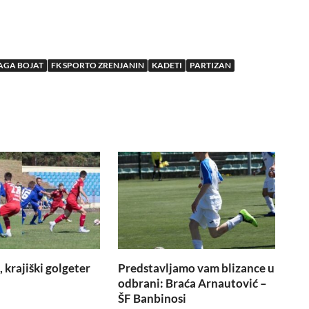
AGA BOJAT
FK SPORTO ZRENJANIN
KADETI
PARTIZAN
 krajiški golgeter
Predstavljamo vam blizance u
odbrani: Braća Arnautović –
ŠF Banbinosi