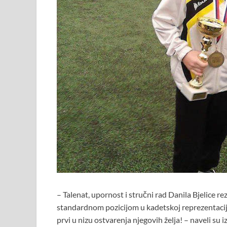
– Talenat, upornost i stručni rad Danila Bjelice rez
standardnom pozicijom u kadetskoj reprezentacij
prvi u nizu ostvarenja njegovih želja! – naveli su