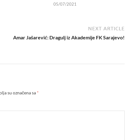
05/07/2021
NEXT ARTICLE
Amar Jašarević: Dragulj iz Akademije FK Sarajevo!
lja su označena sa
*