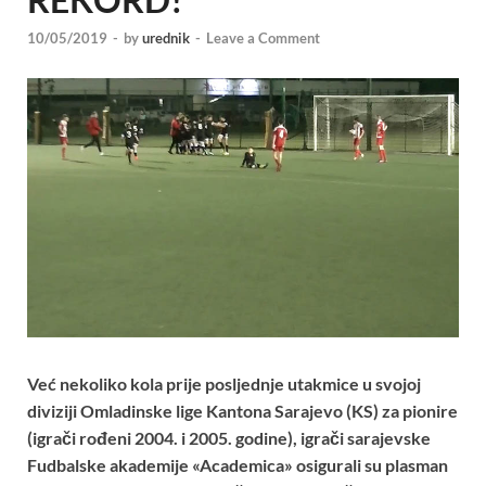
10/05/2019
-
by
urednik
-
Leave a Comment
Već nekoliko kola prije posljednje utakmice u svojoj
diviziji Omladinske lige Kantona Sarajevo (KS) za pionire
(igrači rođeni 2004. i 2005. godine), igrači sarajevske
Fudbalske akademije «Academica» osigurali su plasman