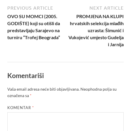
PREVIOUS ARTICLE
NEXT ARTICLE
OVO SU MOMCI (2005.
PROMJENA NA KLUPI
GODIŠTE) koji su otišli da
hrvatskih selekcija mlađih
predstavljaju Sarajevo na
uzrasta: Šimunić i
turniru “Trofej Beograda”
Vukojević umjesto Gudelja
i Jarnija
Komentariši
Vaša email adresa neće biti objavljivana.
Neophodna polja su
označena sa
*
KOMENTAR
*