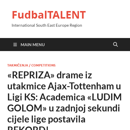
FudbalTALENT
International South East Europe Region
MAIN MENU
TAKMIČENJA / COMPETITIONS
«REPRIZA» drame iz
utakmice Ajax-Tottenham u
Ligi KS: Academica «LUDIM
GOLOM» u zadnjoj sekundi
cijele lige postavila
REKORD!