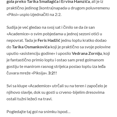
gola preko Tarika Smailagića i Ervina Hamzića
, ali je iz
praktično jedinog (kontra)napada u drugom poluvremenu
«Piksi» uspio izjednačiti na 2:2.
Sudija je već gledao na svoj sat i činilo se da će san
«Academice» o svim pobjedama u jednoj sezoni otići u
nepovrat. Tada je
Feris Hadžić
jednu loptu kratko dodao
do
Tarika Osmankovića
koji je praktično sa svoje polovine
uputio «asistenciju godine» i uposlio
Vedrana Zorniju
, koji
je fantastično primio loptu i ostao sam pred golmanom
gostiju te manirom rasnog strijelca poslao loptu iza leđa
čuvara mreže «Piksija».
3:2!!
Svi sa klupe «Academice» utrčali su na teren i započelo je
njihovo slavlje, dok su gosti u crveno-bijelim dresovima
ostali tužni ležeći na travi.
Pogledajte taj gol na snimku ispod…