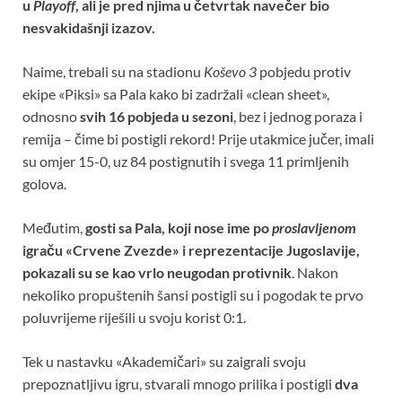
u
Playoff
, ali je pred njima u četvrtak navečer bio
nesvakidašnji izazov.
Naime, trebali su na stadionu
Koševo 3
pobjedu protiv
ekipe «Piksi» sa Pala kako bi zadržali «clean sheet»,
odnosno
svih 16 pobjeda u sezoni
, bez i jednog poraza i
remija – čime bi postigli rekord! Prije utakmice jučer, imali
su omjer 15-0, uz 84 postignutih i svega 11 primljenih
golova.
Međutim,
gosti sa Pala, koji nose ime po
proslavljenom
igraču «Crvene Zvezde» i reprezentacije Jugoslavije,
pokazali su se kao vrlo neugodan protivnik
. Nakon
nekoliko propuštenih šansi postigli su i pogodak te prvo
poluvrijeme riješili u svoju korist 0:1.
Tek u nastavku «Akademičari» su zaigrali svoju
prepoznatljivu igru, stvarali mnogo prilika i postigli
dva