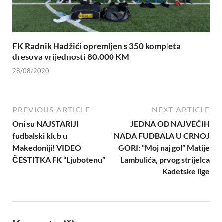
FK Radnik Hadžići opremljen s 350 kompleta
dresova vrijednosti 80.000 KM
28/08/2020
PREVIOUS ARTICLE
NEXT ARTICLE
Oni su NAJSTARIJI
JEDNA OD NAJVEĆIH
fudbalski klub u
NADA FUDBALA U CRNOJ
Makedoniji! VIDEO
GORI: “Moj naj gol” Matije
ČESTITKA FK “Ljubotenu”
Lambulića, prvog strijelca
Kadetske lige