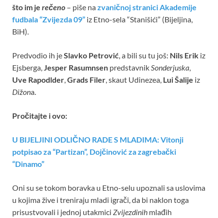
što im je
rečeno
– piše na
zvaničnoj stranici Akademije
fudbala “Zvijezda 09”
iz Etno-sela “Stanišići” (Bijeljina,
BiH).
Predvodio ih je
Slavko Petrović
, a bili su tu još:
Nils Erik
iz
Ejsberga,
Jesper Rasumnsen
predstavnik
Sonderjuska
,
Uve Rapodlder
,
Grads Filer
, skaut Udinezea,
Lui Šalije
iz
Dižon
a.
Pročitajte i ovo:
U BIJELJINI ODLIČNO RADE S MLADIMA: Vitonji
potpisao za “Partizan”, Dojčinović za zagrebački
“Dinamo”
Oni su se tokom boravka u Etno-selu upoznali sa uslovima
u kojima žive i treniraju mladi igrači, da bi naklon toga
prisustvovali i jednoj utakmici
Zvijezdinih
mlađih