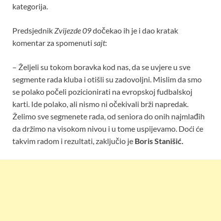
kategorija.
Predsjednik
Zvijezde 09
dočekao ih je i dao kratak
komentar za spomenuti
sajt
:
– Željeli su tokom boravka kod nas, da se uvjere u sve
segmente rada kluba i otišli su zadovoljni. Mislim da smo
se polako počeli pozicionirati na evropskoj fudbalskoj
karti. Ide polako, ali nismo ni očekivali brži napredak.
Želimo sve segmenete rada, od seniora do onih najmlađih
da držimo na visokom nivou i u tome uspijevamo. Doći će
takvim radom i rezultati, zaključio je
Boris Stanišić.